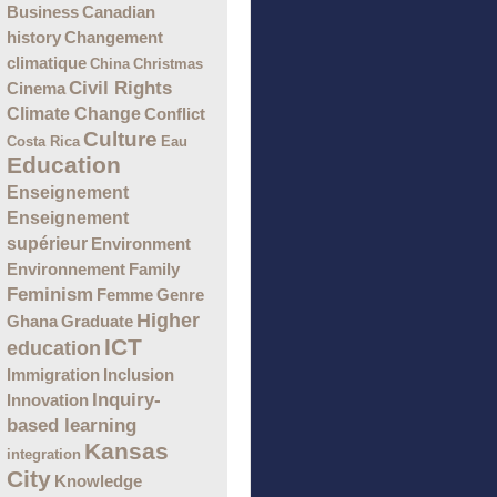
Business
Canadian
Changement
history
climatique
China
Christmas
Civil Rights
Cinema
Climate Change
Conflict
Culture
Costa Rica
Eau
Education
Enseignement
Enseignement
supérieur
Environment
Environnement
Family
Feminism
Femme
Genre
Higher
Ghana
Graduate
ICT
education
Immigration
Inclusion
Inquiry-
Innovation
based learning
Kansas
integration
City
Knowledge