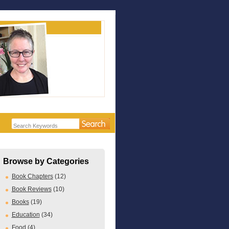
Browse by Categories
Book Chapters
(12)
Book Reviews
(10)
Books
(19)
Education
(34)
Food
(4)