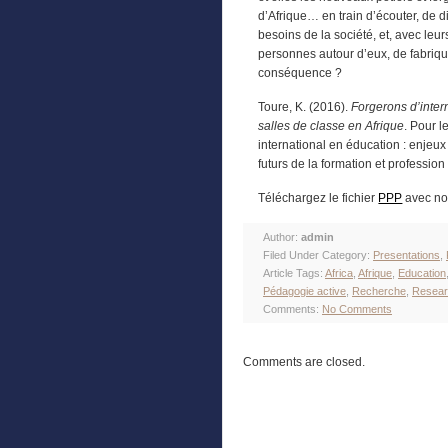
d’Afrique… en train d’écouter, de d
besoins de la société, et, avec leurs
personnes autour d’eux, de fabriq
conséquence ?
Toure, K. (2016).
Forgerons d’inter
salles de classe en Afrique
. Pour l
international en éducation : enjeux
futurs de la formation et professi
Téléchargez le fichier
PPP
avec no
Author:
admin
Filed Under Category:
Presentations
,
Article Tags:
Africa
,
Afrique
,
Education
Pédagogie active
,
Recherche
,
Resear
Comments:
No Comments
Comments are closed.