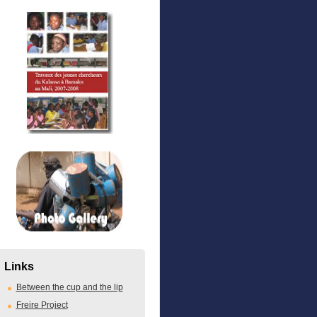
Links
Between the cup and the lip
Freire Project