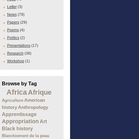
Letter
(3)
News
(79)
Papers
(29)
Poems
(4)
Politics
(2)
Presentations
(17)
Research
(38)
Workshop
(1)
Browse by Tag
Africa
Afrique
American
Agriculture
history
Anthropology
Apprentissage
Appropriation
Art
Black history
Blanchiement de la peau