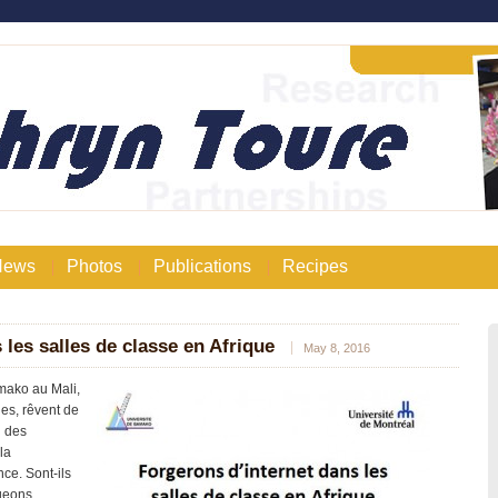
News
Photos
Publications
Recipes
 les salles de classe en Afrique
May 8, 2016
mako au Mali,
es, rêvent de
n des
la
ce. Sont-ils
rgeons