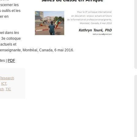
iscerner les
 outils et les
uer en
net dans les
e 3e colloque
 actuels et
on enseignante, Montréal, Canada, 6 mai 2016.
tes |
PDF
Research
,
ICT
,
ch
,
TIC