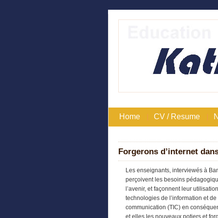
Home
CV / Resume
Forgerons d’internet dans
Les enseignants, interviewés à Ba
perçoivent les besoins pédagogiqu
l’avenir, et façonnent leur utilisatio
technologies de l’information et de 
communication (TIC) en conséquen
et elles les nouveaux potiers et fo