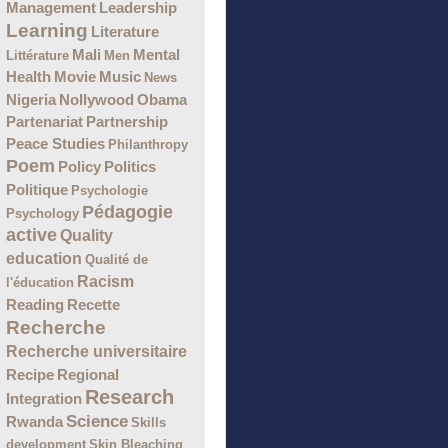
Management
Leadership
Learning
Literature
Mali
Mental
Littérature
Men
Health
Movie
Music
News
Nigeria
Nollywood
Obama
Partenariat
Partnership
Peace Studies
Philanthropy
Poem
Policy
Politics
Politique
Psychologie
Pédagogie
Psychology
active
Quality
education
Qualité de
Racism
l'éducation
Recette
Reading
Recherche
Recherche universitaire
Recipe
Regional
Research
Integration
Science
Rwanda
Skills
development
Skin Bleaching