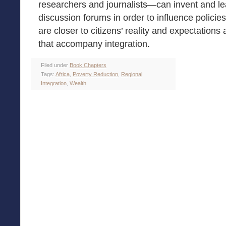
researchers and journalists—can invent and l
discussion forums in order to influence policies
are closer to citizens’ reality and expectations
that accompany integration.
Filed under
Book Chapters
Tags:
Africa
,
Poverty Reduction
,
Regional
Integration
,
Wealth