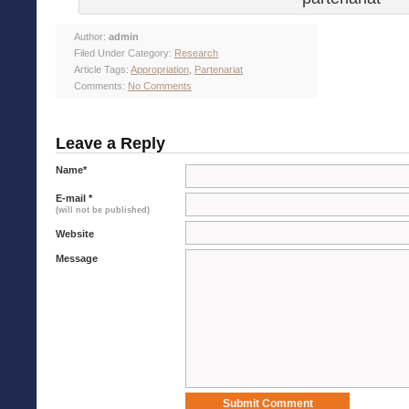
Author:
admin
Filed Under Category:
Research
Article Tags:
Appropriation
,
Partenariat
Comments:
No Comments
Leave a Reply
Name
*
E-mail
*
(will not be published)
Website
Message